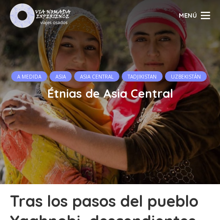
MENÚ
A MEDIDA
ASIA
ASIA CENTRAL
TADJIKISTAN
UZBEKISTÁN
Étnias de Asia Central
Tras los pasos del pueblo