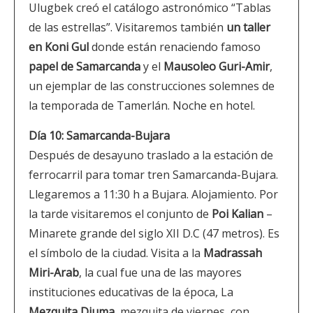
Ulugbek creó el catálogo astronómico “Tablas
de las estrellas”. Visitaremos también
un taller
en Koni Gul
donde están renaciendo famoso
papel de Samarcanda
y el
Mausoleo Guri-Amir
,
un ejemplar de las construcciones solemnes de
la temporada de Tamerlán. Noche en hotel.
Día 10: Samarcanda-Bujara
Después de desayuno traslado a la estación de
ferrocarril para tomar tren Samarcanda-Bujara.
Llegaremos a 11:30 h a Bujara. Alojamiento. Por
la tarde visitaremos el conjunto de
Poi Kalian
–
Minarete grande del siglo XII D.C (47 metros). Es
el símbolo de la ciudad. Visita a la
Madrassah
Miri-Arab
, la cual fue una de las mayores
instituciones educativas de la época, La
Mezquita Djuma
, mezquita de viernes, con