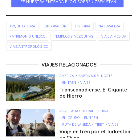
¡LÉE NUESTRA ENTRADA BLOG SOBRE UZBEKISTÁN!
ARQUITECTURA
EXPLORACIÓN
HISTORIA
NATURALEZA
PATRIMONIO UNESCO
TEMPLOS Y MEZQUITAS
VIAJE A MEDIDA
VIAJE ANTROPOLÓGICO
VIAJES RELACIONADOS
AMÉRICA
AMÉRICA DEL NORTE
EN TREN
VIAJES
Transcanadiense: El Gigante
de Hierro
ASIA
ASIA CENTRAL
CHINA
EN GRUPO
EN TREN
RUTA DE LA SEDA
TÍBET
VIAJES
Viaje en tren por el Turkestán
en China