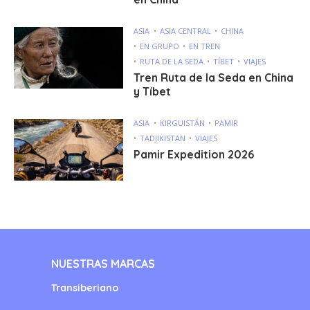
ASIA
ASIA CENTRAL
CHINA
EN GRUPO
EN TREN
RUTA DE LA SEDA
TÍBET
VIAJES
Tren Ruta de la Seda en China
y Tíbet
ASIA
KIRGUISTÁN
PAMIR
TADJIKISTAN
VIAJES
Pamir Expedition 2026
NUESTRAS MARCAS
Transiberiano