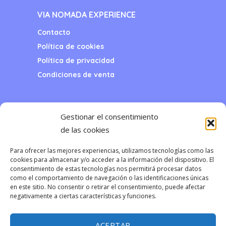
VIA NOMADA EXPERIENCE
Contacto
Política de cookies
Política de privacidad
Condiciones de venta
CONTACTO
Gestionar el consentimiento
Còrsega 516, 4º 1ª
de las cookies
08025, Barcelona. Spain
info@via-nomada.com
Para ofrecer las mejores experiencias, utilizamos tecnologías como las
Tel: (+34) 93 436 65 02
cookies para almacenar y/o acceder a la información del dispositivo. El
WhatsApp: (+34) 638 10 94 03
consentimiento de estas tecnologías nos permitirá procesar datos
como el comportamiento de navegación o las identificaciones únicas
en este sitio. No consentir o retirar el consentimiento, puede afectar
negativamente a ciertas características y funciones.
ACEPTAR